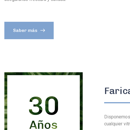
Saber más
Faric
30
Disponemos d
Años
cualquier vi