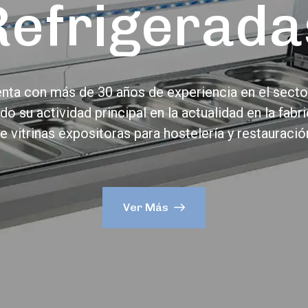
Refrigerada
nta con más de 30 años de experiencia en el secto
do su actividad principal en la actualidad en la fabr
e vitrinas expositoras para hostelería y restauració
Ver Más