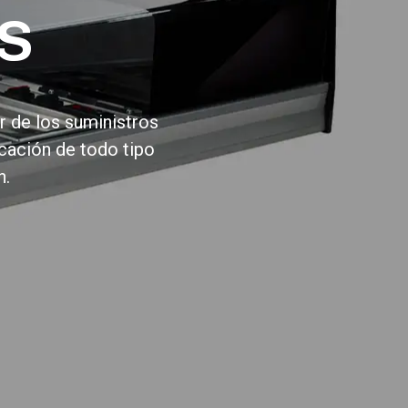
s
r de los suministros
icación de todo tipo
n.