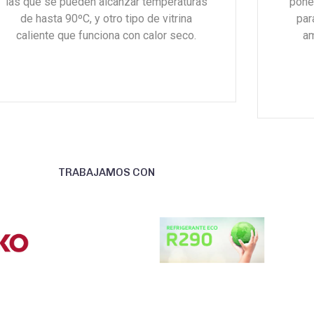
las que se pueden alcanzar temperaturas
pone
de hasta 90ºC, y otro tipo de vitrina
par
caliente que funciona con calor seco.
am
Gokken zonder risico is de droom van
elke liefhebber van online entertainment
die geld wil verdienen. Het kan echt.
Gebruik de
hidden jack no deposit bonus
code
en speel gratis voor echte prijzen.
TRABAJAMOS CON