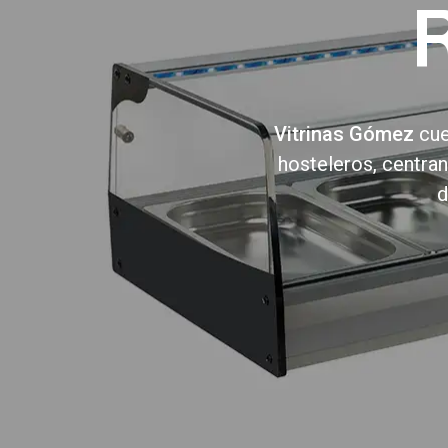
Vitrinas Gómez
cue
hosteleros, centran
d