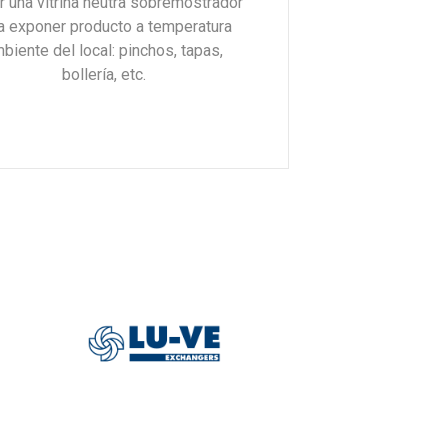
r una vitrina neutra sobremostrador
a exponer producto a temperatura
biente del local: pinchos, tapas,
bollería, etc.